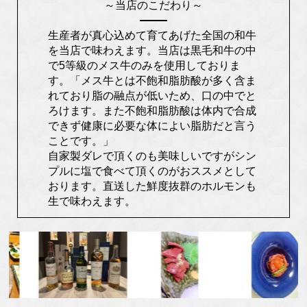
～当店のこだわり～
生産者が真心込めて育てあげた全国の和牛
を当店で味わえます。当店は黒毛和牛の中
で5等級のメス牛のみを使用しておりま
す。「メス牛とは不飽和脂肪酸が多く含ま
れており脂の融点が低いため、口の中でと
ろけます。また不飽和脂肪酸は体内で合成
できず健康に必要な体によい脂肪だと言う
ことです。」
自家製ダレで頂くのも美味しいですがシン
プルに塩で食べて頂くのがおススメとして
おります。直送した鮮度抜群のホルモンも
生で味わえます。